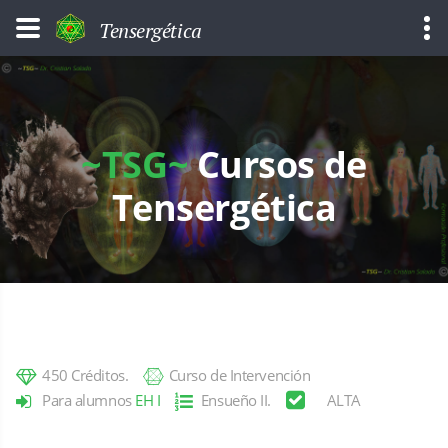
Tensergética
~TSG~
Cursos de
Tensergética
450 Créditos.
Curso de Intervención
Para alumnos
EH I
Ensueño II.
ALTA