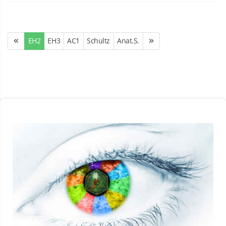
EH2
EH3
AC1
Schultz
Anat.S.